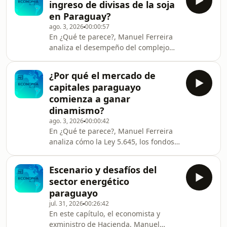
ingreso de divisas de la soja
cápsula.
en Paraguay?
ago. 3, 2026
00:00:57
En ¿Qué te parece?, Manuel Ferreira
analiza el desempeño del complejo
sojero durante el primer semestre de
2026 y su impacto en las
¿Por qué el mercado de
exportaciones del país.El análisis
capitales paraguayo
completo, en la cápsula.
comienza a ganar
dinamismo?
ago. 3, 2026
00:00:42
En ¿Qué te parece?, Manuel Ferreira
analiza cómo la Ley 5.645, los fondos
de inversión y la búsqueda de nuevas
alternativas a plazo fijo y la renta fija
Escenario y desafíos del
están ampliando las opciones para los
sector energético
inversionistas en Paraguay.El análisis
paraguayo
completo, en la cápsula.
jul. 31, 2026
00:26:42
En este capítulo, el economista y
exministro de Hacienda, Manuel