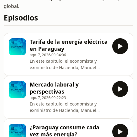
global.
Episodios
Tarifa de la energía eléctrica
en Paraguay
ago. 7, 2026
00:34:06
En este capítulo, el economista y
exministro de Hacienda, Manuel
Ferreira Brusquetti, analiza los
principales temas económicos de la
Mercado laboral y
semana.
perspectivas
ago. 7, 2026
00:22:23
En este capítulo, el economista y
exministro de Hacienda, Manuel
Ferreira Brusquetti, analiza los
principales temas económicos de la
¿Paraguay consume cada
semana.
vez más energía?