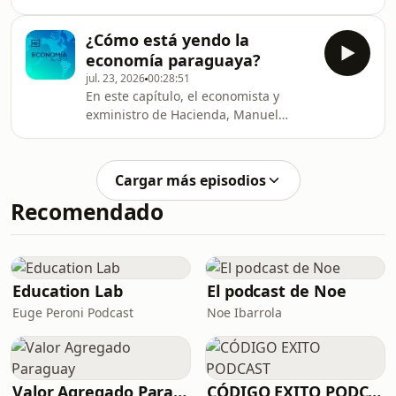
Ferreira Brusquetti, Héctor Cristaldo -
Presidente de la Unión de Gremios de
¿Cómo está yendo la
la Producción y Gilberto Maldonado -
economía paraguaya?
Presidente de la Asociación Nacional
jul. 23, 2026
00:28:51
de Transportistas del Ganado
En este capítulo, el economista y
analizan sobre los alcances de la
exministro de Hacienda, Manuel
mezcla del biocombustible con el
Ferreira Brusquetti, analiza los
Gasoil Tipo III
principales temas económicos de la
semana.
Cargar más episodios
Recomendado
Education Lab
El podcast de Noe
Euge Peroni Podcast
Noe Ibarrola
Valor Agregado Paraguay
CÓDIGO EXITO PODCAST