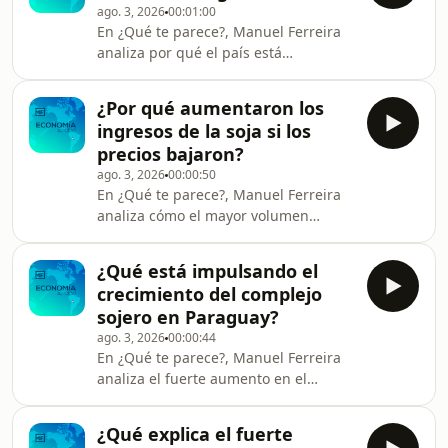
ago. 3, 2026
00:01:00
En ¿Qué te parece?, Manuel Ferreira
analiza por qué el país está
vendiendo menos electricidad al
exterior y cómo el fuerte crecimiento
¿Por qué aumentaron los
de la demanda interna está
ingresos de la soja si los
cambiando el panorama energético.El
precios bajaron?
análisis completo, en la cápsula.
ago. 3, 2026
00:00:50
En ¿Qué te parece?, Manuel Ferreira
analiza cómo el mayor volumen
vendido sostuvo el desempeño del
complejo sojero en el primer
¿Qué está impulsando el
semestre de 2026.El análisis
crecimiento del complejo
completo, en la cápsula.
sojero en Paraguay?
ago. 3, 2026
00:00:44
En ¿Qué te parece?, Manuel Ferreira
analiza el fuerte aumento en el
volumen de ventas de la cadena de la
soja durante el primer semestre de
¿Qué explica el fuerte
2026.El análisis completo, en la