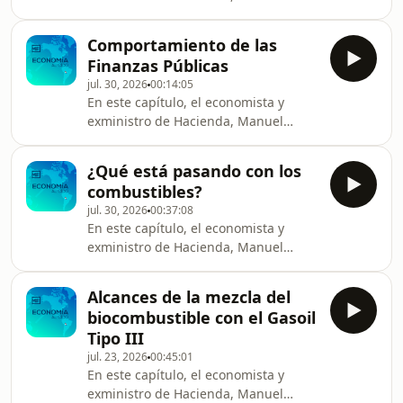
Ferreira Brusquetti, analiza los
principales temas económicos de la
Comportamiento de las
semana
Finanzas Públicas
jul. 30, 2026
00:14:05
En este capítulo, el economista y
exministro de Hacienda, Manuel
Ferreira Brusquetti, analiza los
principales temas económicos de la
¿Qué está pasando con los
semana
combustibles?
jul. 30, 2026
00:37:08
En este capítulo, el economista y
exministro de Hacienda, Manuel
Ferreira Brusquetti, analiza los
principales temas económicos de la
Alcances de la mezcla del
semana
biocombustible con el Gasoil
Tipo III
jul. 23, 2026
00:45:01
En este capítulo, el economista y
exministro de Hacienda, Manuel