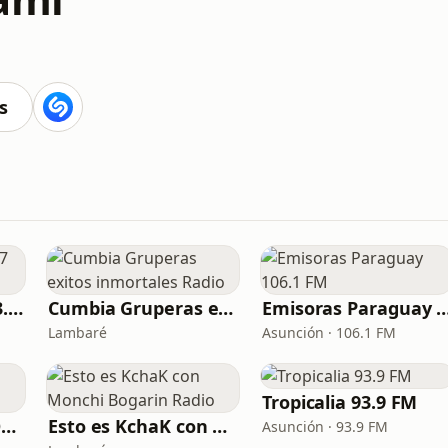
s
Radio Exclusiva 103.7 FM
Cumbia Gruperas exitos inmortales Radio
Emisoras Paraguay 10
Lambaré
Asunción · 106.1 FM
Tropicalia 93.9 FM
Tereré Mix Radio Online
Esto es KchaK con Monchi Bogarin Radio
Asunción · 93.9 FM