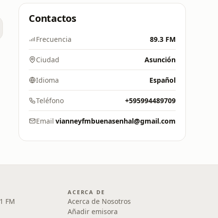
Contactos
Frecuencia
89.3 FM
Ciudad
Asunción
Idioma
Español
Teléfono
+595994489709
Email
vianneyfmbuenasenhal@gmail.com
ACERCA DE
.1 FM
Acerca de Nosotros
Añadir emisora