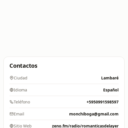
Contactos
Ciudad
Lambaré
Idioma
Español
Teléfono
+5950991598597
Email
monchiboga@gmail.com
Sitio Web
zeno.fm/radio/romanticasdelayer