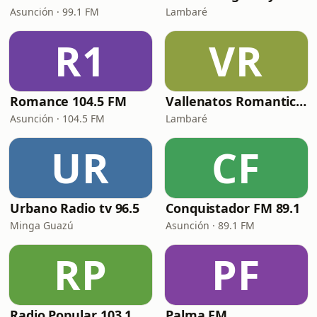
Asunción · 99.1 FM
Lambaré
R1
VR
Romance 104.5 FM
Vallenatos Romanticos con Monchi Bogarin Radio
Asunción · 104.5 FM
Lambaré
UR
CF
Urbano Radio tv 96.5
Conquistador FM 89.1
Minga Guazú
Asunción · 89.1 FM
RP
PF
Radio Popular 103.1 FM
Palma FM