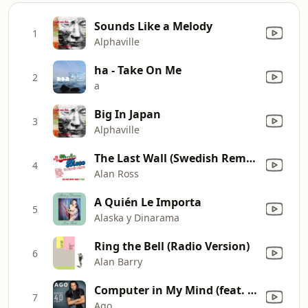
Sounds Like a Melody
1
Alphaville
ha - Take On Me
2
a
Big In Japan
3
Alphaville
The Last Wall (Swedish Remix)
4
Alan Ross
A Quién Le Importa
5
Alaska y Dinarama
Ring the Bell (Radio Version)
6
Alan Barry
Computer in My Mind (feat. Roberta Borges) [Brasilian Vibes Version]
7
Ago