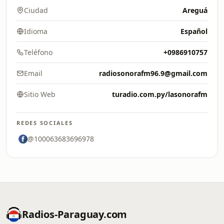
Ciudad
Areguá
Idioma
Español
Teléfono
+0986910757
Email
radiosonorafm96.9@gmail.com
Sitio Web
turadio.com.py/lasonorafm
REDES SOCIALES
@100063683696978
Radios-Paraguay.com