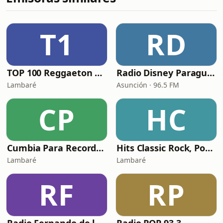
T1
RD
TOP 100 Reggaeton Exitos del Momento Radio
Radio Disney Paraguay
Lambaré
Asunción · 96.5 FM
CP
HC
Cumbia Para Recordar con Monchi Bogarin
Hits Classic Rock, Pop & Disco
Lambaré
Lambaré
RF
RP