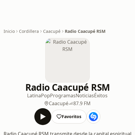
Inicio
Cordillera
Caacupé
Radio Caacupé RSM
Radio Caacupé RSM
Latina
Pop
Programas
Noticias
Éxitos
Caacupé
87.9 FM
Favoritos
Radio Caacupé RSM transmite desde la capital espiritual