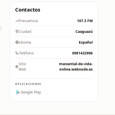
Contactos
Frecuencia
107.3 FM
Ciudad
Caaguazú
Idioma
Español
Teléfono
0981432996
Sitio
manantial-de-vida-
Web
online.webnode.es
APLICACIONES
Google Play