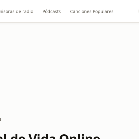
misoras de radio
Pódcasts
Canciones Populares
e
l de Vida Online