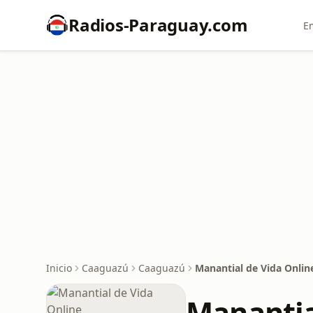
Radios-Paraguay.com
E
Inicio
Caaguazú
Caaguazú
Manantial de Vida Onlin
Manantia