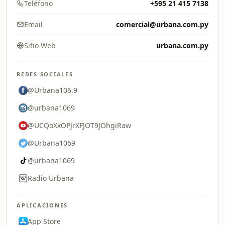
Teléfono
+595 21 415 7138
Email
comercial@urbana.com.py
Sitio Web
urbana.com.py
REDES SOCIALES
@Urbana106.9
@urbana1069
@UCQoXxOPJrXFJOT9JOhgiRaw
@Urbana1069
@urbana1069
Radio Urbana
APLICACIONES
App Store