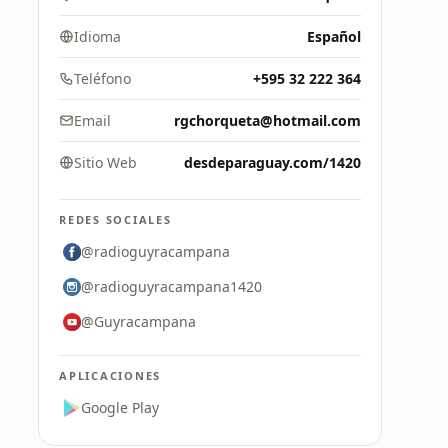
Idioma
Español
Teléfono
+595 32 222 364
Email
rgchorqueta@hotmail.com
Sitio Web
desdeparaguay.com/1420
REDES SOCIALES
@radioguyracampana
@radioguyracampana1420
@Guyracampana
APLICACIONES
Google Play