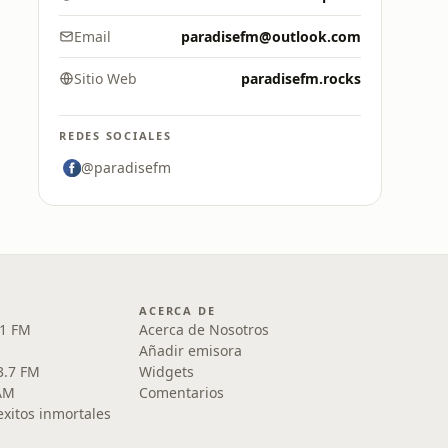
Email
paradisefm@outlook.com
Sitio Web
paradisefm.rocks
REDES SOCIALES
@paradisefm
ACERCA DE
.1 FM
Acerca de Nosotros
Añadir emisora
3.7 FM
Widgets
AM
Comentarios
xitos inmortales