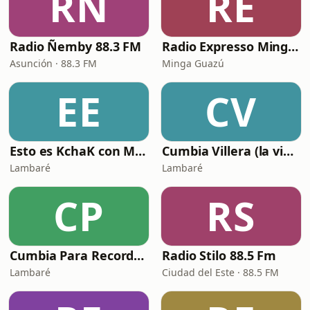
RÑ
RE
Radio Ñemby 88.3 FM
Radio Expresso Minga Guazú
Asunción · 88.3 FM
Minga Guazú
EE
CV
Esto es KchaK con Monchi Bogarin Radio
Cumbia Villera (la vieja escuela) Radio
Lambaré
Lambaré
CP
RS
Cumbia Para Recordar con Monchi Bogarin
Radio Stilo 88.5 Fm
Lambaré
Ciudad del Este · 88.5 FM