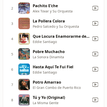
Pachito E'che
2
Alex Tovar y Su Orquesta
La Pollera Colora
3
Pedro Salcedo y Su Orquesta
Que Locura Enamorarme de Ti
4
Eddie Santiago
Pobre Muchacho
5
La Sonora Dinamita
Hasta Aquí Te Fui Fiel
6
Eddie Santiago
Potro Amarrao
7
El Gran Combo de Puerto Rico
Tú y Yo (Original)
8
La Misma Gente