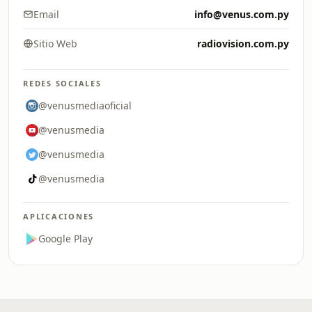
Email
info@venus.com.py
Sitio Web
radiovision.com.py
REDES SOCIALES
@venusmediaoficial
@venusmedia
@venusmedia
@venusmedia
APLICACIONES
Google Play