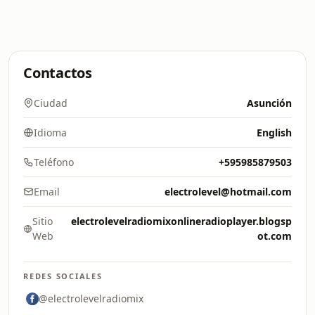
Contactos
Ciudad
Asunción
Idioma
English
Teléfono
+595985879503
Email
electrolevel@hotmail.com
Sitio
electrolevelradiomixonlineradioplayer.blogsp
Web
ot.com
REDES SOCIALES
@electrolevelradiomix